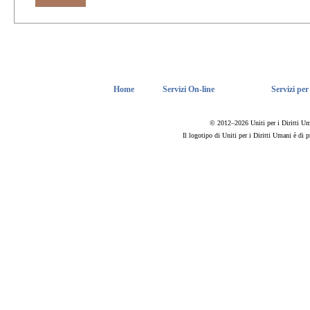
Home
Servizi On-line
Servizi per
© 2012–2026 Uniti per i Diritti Umani
Il logotipo di Uniti per i Diritti Umani è di