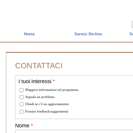
Skip to main content
Home
Servizi On-line
Se
CONTATTACI
I tuoi interessi
*
Maggiori informazioni sul programma
Segnala un problema
Chiedi se c’è un aggiornamento
Fornisci feedback/suggerimenti
Nome
*