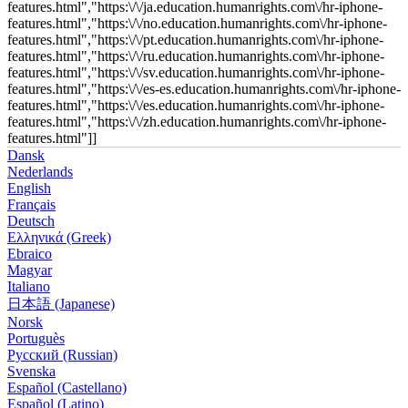
features.html","https:\/\/ja.education.humanrights.com\/hr-iphone-
features.html","https:\/\/no.education.humanrights.com\/hr-iphone-
features.html","https:\/\/pt.education.humanrights.com\/hr-iphone-
features.html","https:\/\/ru.education.humanrights.com\/hr-iphone-
features.html","https:\/\/sv.education.humanrights.com\/hr-iphone-
features.html","https:\/\/es-es.education.humanrights.com\/hr-iphone-
features.html","https:\/\/es.education.humanrights.com\/hr-iphone-
features.html","https:\/\/zh.education.humanrights.com\/hr-iphone-
features.html"]]
Dansk
Nederlands
English
Français
Deutsch
Ελληνικά (Greek)
Ebraico
Magyar
Italiano
日本語 (Japanese)
Norsk
Portuguès
Русский (Russian)
Svenska
Español (Castellano)
Español (Latino)