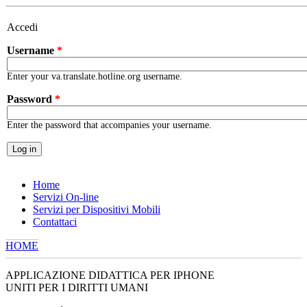
Skip to main content
Accedi
Username
*
Enter your va.translate.hotline.org username.
Password
*
Enter the password that accompanies your username.
Home
Servizi On-line
Servizi per Dispositivi Mobili
Contattaci
HOME
YOU ARE HERE
APPLICAZIONE DIDATTICA PER IPHONE
UNITI PER I DIRITTI UMANI