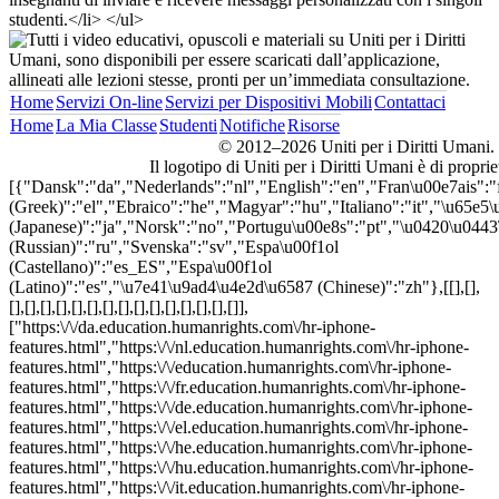
Home
Servizi On-line
Servizi per Dispositivi Mobili
Contattaci
Home
La Mia Classe
Studenti
Notifiche
Risorse
© 2012–2026 Uniti per i Diritti Umani. Tut
Il logotipo di Uniti per i Diritti Umani è di propr
[{"Dansk":"da","Nederlands":"nl","English":"en","Fran\u00e7ais"
(Greek)":"el","Ebraico":"he","Magyar":"hu","Italiano":"it","\u65e5
(Japanese)":"ja","Norsk":"no","Portugu\u00e8s":"pt","\u0420\u04
(Russian)":"ru","Svenska":"sv","Espa\u00f1ol
(Castellano)":"es_ES","Espa\u00f1ol
(Latino)":"es","\u7e41\u9ad4\u4e2d\u6587 (Chinese)":"zh"},[[],[],
[],[],[],[],[],[],[],[],[],[],[],[],[],[],[]],
["https:\/\/da.education.humanrights.com\/hr-iphone-
features.html","https:\/\/nl.education.humanrights.com\/hr-iphone-
features.html","https:\/\/education.humanrights.com\/hr-iphone-
features.html","https:\/\/fr.education.humanrights.com\/hr-iphone-
features.html","https:\/\/de.education.humanrights.com\/hr-iphone-
features.html","https:\/\/el.education.humanrights.com\/hr-iphone-
features.html","https:\/\/he.education.humanrights.com\/hr-iphone-
features.html","https:\/\/hu.education.humanrights.com\/hr-iphone-
features.html","https:\/\/it.education.humanrights.com\/hr-iphone-